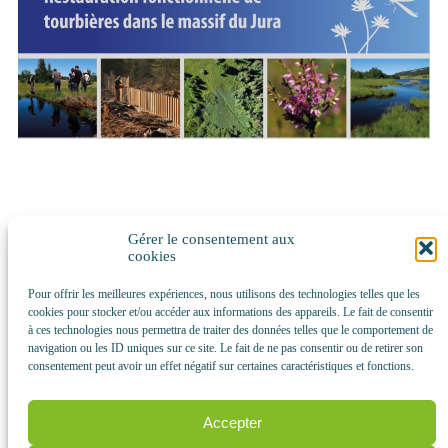
Gérer le consentement aux
cookies
Le programme européen Life « Tourbières du Jura » vient
de s’achever au terme de 7 ans d’actions au bénéfice de 52
Pour offrir les meilleures expériences, nous utilisons des technologies telles que les
tourbières du massif du Jura franc-comtois. Plus de 20 km
cookies pour stocker et/ou accéder aux informations des appareils. Le fait de consentir
à ces technologies nous permettra de traiter des données telles que le comportement de
de fossés de drainage ont été neutralisés, une quinzaine de
navigation ou les ID uniques sur ce site. Le fait de ne pas consentir ou de retirer son
km de cours d’eau reméandrés, 300 ha de tourbières
consentement peut avoir un effet négatif sur certaines caractéristiques et fonctions.
directement impactés par les travaux, et bien d’autres
actions également en faveur de la pédagogie, de la
Accepter
valorisation de ces milieux. Ce programme a été l’occasion