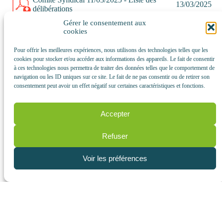
13/03/2025
délibérations
Gérer le consentement aux
Comité Syndical 17/02/2025 - Procès verbal
12/03/2025
cookies
Comité Syndical 17/02/2025 - Liste des
Pour offrir les meilleures expériences, nous utilisons des technologies telles que les
18/02/2025
délibérations
cookies pour stocker et/ou accéder aux informations des appareils. Le fait de consentir
à ces technologies nous permettra de traiter des données telles que le comportement de
Comité syndical 29/01/2025 - Procès verbal
18/02/2025
navigation ou les ID uniques sur ce site. Le fait de ne pas consentir ou de retirer son
consentement peut avoir un effet négatif sur certaines caractéristiques et fonctions.
Comité Syndical 29/01/2025 - Liste des
30/01/2025
délibérations
Accepter
Comité Syndical 11/12/2024 - Liste des
13/12/2024
délibérations
Refuser
Comité Syndical 10/09/2024 - Liste des
25/11/2024
délibérations
Voir les préférences
Comité Syndical 10/04/2024 - Liste des
15/04/2024
délibérations
Comité Syndical 14/03/2024 - Liste des
14/03/2024
délibérations