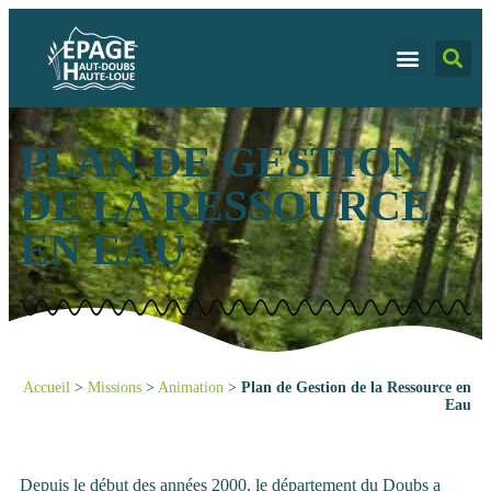
PLAN DE GESTION
DE LA RESSOURCE
EN EAU
Accueil
>
Missions
>
Animation
>
Plan de Gestion de la Ressource en
Eau
Depuis le début des années 2000, le département du Doubs a