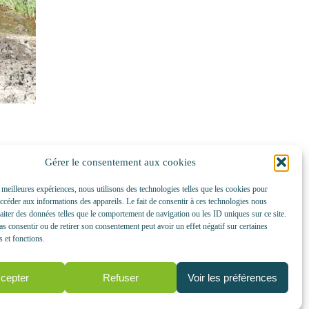
Gérer le consentement aux cookies
s meilleures expériences, nous utilisons des technologies telles que les cookies pour
dreux du ruisseau de « La
accéder aux informations des appareils. Le fait de consentir à ces technologies nous
a été asséchées. Cela a eu
raiter des données telles que le comportement de navigation ou les ID uniques sur ce site.
ut en augmentant le risque
pas consentir ou de retirer son consentement peut avoir un effet négatif sur certaines
s et fonctions.
ux menés ont pour
objectifs
cepter
Refuser
Voir les préférences
rmettant le ralentissement