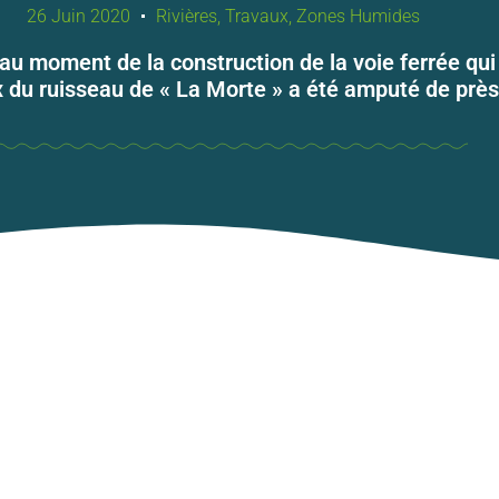
26 Juin 2020
Rivières
,
Travaux
,
Zones Humides
au moment de la construction de la voie ferrée qui
 du ruisseau de « La Morte » a été amputé de près 