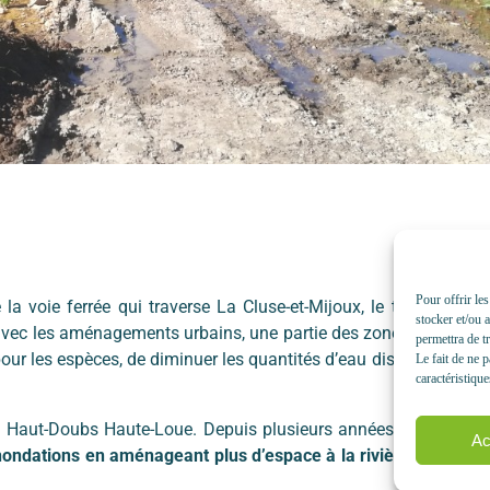
Pour offrir le
la voie ferrée qui traverse La Cluse-et-Mijoux, le tracé méan
stocker et/ou 
, avec les aménagements urbains, une partie des zones humides 
permettra de t
our les espèces, de diminuer les quantités d’eau disponibles, to
Le fait de ne 
caractéristique
PAGE Haut-Doubs Haute-Loue. Depuis plusieurs années les trava
Ac
 inondations en aménageant plus d’espace à la rivière et en pe