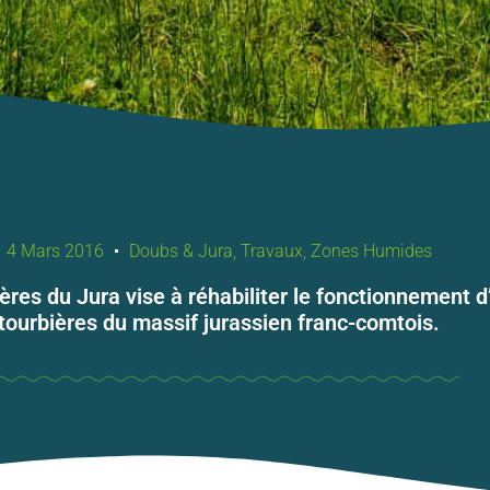
4 Mars 2016
Doubs & Jura
,
Travaux
,
Zones Humides
res du Jura vise à réhabiliter le fonctionnement 
tourbières du massif jurassien franc-comtois.