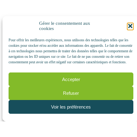
Gérer le consentement aux
Cette fin août, le Doubs a retrouvé son premier méandre, à
cookies
l’aval de la source. Des travaux anciens avait privé la
Pour offrir les meilleures expériences, nous utilisons des technologies telles que les
rivière de ce méandre dans la tourbière du Moutat.
cookies pour stocker et/ou accéder aux informations des appareils. Le fait de consentir
à ces technologies nous permettra de traiter des données telles que le comportement de
La restauration de ce premier méandre s’inscrit dans un
navigation ou les ID uniques sur ce site. Le fait de ne pas consentir ou de retirer son
consentement peut avoir un effet négatif sur certaines caractéristiques et fonctions.
projet de restauration globale de la tourbière, grâce au
programme
LIFE « Tourbières du jura ».
Accepter
Cliquez ici pour visualisez la vidéo
de France 3 sur le site
de Sauvons l’Eau !
Refuser
Et retrouvez
en cliquant ici
toutes les actualités du
Voir les préférences
programme LIFE « Tourbières du Jura ».